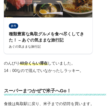
参考
種類豊富な鳥取グルメを食べ尽くしてき
た！ – あぐの気ままな旅行記
あぐの気ままな旅行記
のんびり
40分くらい滞在
していました。
14：00なので混んでいなかったしラッキー。
スーパーまつかぜで米子へGo！
食後は鳥取駅に戻り、米子までの切符を買います。