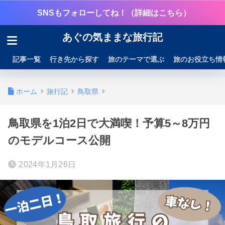
SNSもフォローしてね！（詳細はこちら）
あぐの気ままな旅行記
記事一覧
行き先から探す
旅のテーマで選ぶ
旅のお役立ち情
ホーム
旅行記
鳥取県
鳥取県を1泊2日で大満喫！予算5～8万円
のモデルコース公開
2024年1月26日