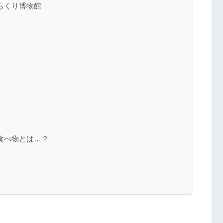
らくり博物館
食べ物とは…？