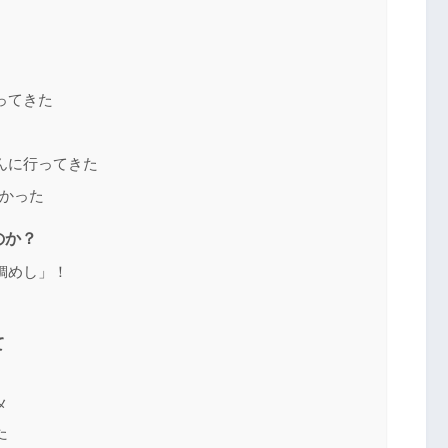
ってきた
んに行ってきた
かった
のか？
鯛めし」！
て
メ
た