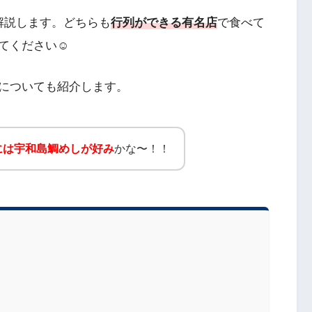
解説します。どちらも
行列ができる有名店
で食べて
てください☺
についても紹介します。
には宇和島鯛めしが好み
かな〜！！