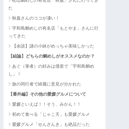
松山鯛めしの有名店「秋嘉」さんに行ってき
た
秋嘉さんのココが凄い！
宇和島鯛めしの有名店「もとやま」さんに行
ってきた
【余談】謎の小鉢がめっちゃ美味しかった
【結論】どちらの鯛めしがオススメなのか？
あぐ（筆者）の好みは僅差で「宇和島鯛め
し」！
旅の同行者で綺麗に意見が分かれた
【番外編】その他の愛媛グルメについて
愛媛といえば！！そう、みかん！！
初めて食べる「じゃこ天」も愛媛グルメ
愛媛グルメ「せんざんき」も絶品だった