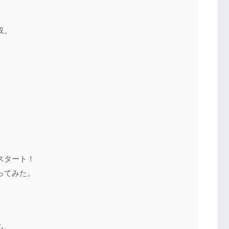
収。
スタート！
ってみた。
ム。