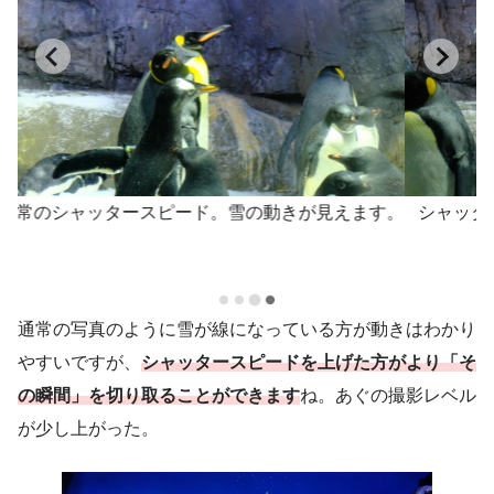
で
降ってくる雪が気持ちよさそう。
カ
…
通常の写真のように雪が線になっている方が動きはわかり
やすいですが、
シャッタースピードを上げた方がより「そ
の瞬間」を切り取ることができます
ね。あぐの撮影レベル
が少し上がった。