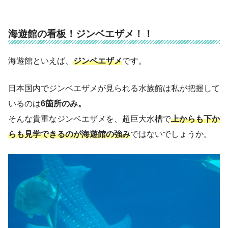
海遊館の看板！ジンベエザメ！！
海遊館といえば、
ジンベエザメ
です。
日本国内でジンベエザメが見られる水族館は私が把握して
いるのは
6箇所のみ。
そんな貴重なジンベエザメを、超巨大水槽で
上からも下か
らも見学できるのが海遊館の強み
ではないでしょうか。