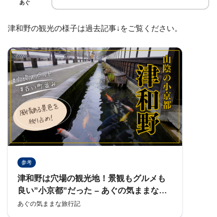
あぐ
津和野の観光の様子は過去記事↓をご覧ください。
参考
津和野は穴場の観光地！景観もグルメも
良い”小京都”だった – あぐの気ままな旅
行記
あぐの気ままな旅行記