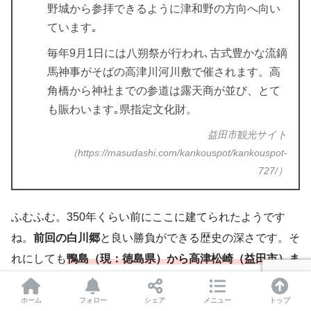
野城から参拝できるように津和野の方向へ向い
ています｡
毎年9月1日には八朔祭が行われ､古式豊かな流鏑
馬神事がそばの高津川河川敷で催されます。高
角橋から神社までの参道は露天商が並び、とて
も賑わいます｡県指定文化財。
益田市観光サイト
（https://masudashi.com/kankouspot/kankouspot-
727/）
ふむふむ。350年くらい前にここに建てられたようです
ね。
前回の白川郷
と良い勝負ができる歴史の深さです。そ
れにしても
鴨島（現：徳島県）から高津松崎（益田市）ま
で漂流した
というのも凄い話ですね。
ホーム
フォロー
シェア
メニュー
トップ