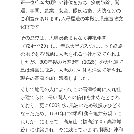
正一位柿本大明神の神位を持ち､ 疫病防除、開
運、学問、農業、安産、眼疾治癒、火防などの
ご利益があります｡入母屋造の本殿は県建造物文
化財です。
その歴史は、人麿没後まもなく神亀年間
（724〜729）に、聖武天皇の勅命によって終焉
の地である鴨島に人麿を祀る小社が立てられま
したが、300年後の万寿3年（1026）の大地震で
島は海底に沈み、人麿のご神体も津波で流され､
現在の高津松崎に漂着しました。
そして地元の人によってこの高津松崎に人丸社
が建てられ､ 長い間人々の信仰を集めたとされ
ており、更に600年後､風波のため破損がひどく
なったため、1681年に津和野藩主亀井茲親（こ
れちか）によって、高角山（標高約50ｍ高津城
跡）に移築され、今に残っています｡拝殿は津和