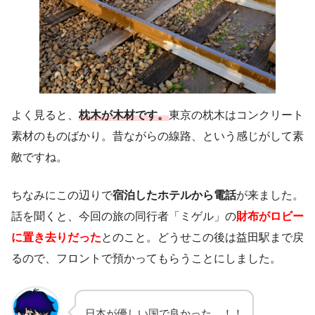
よく見ると、
枕木が木材です。
東京の枕木はコンクリート
素材のものばかり。昔ながらの線路、という感じがして素
敵ですね。
ちなみにこの辺りで
宿泊したホテルから電話
が来ました。
話を聞くと、今回の旅の同行者「ミゲル」の
財布がロビー
に置き去りだった
とのこと。どうせこの後は益田駅まで戻
るので、フロントで預かってもらうことにしました。
日本が優しい国で良かった…！！