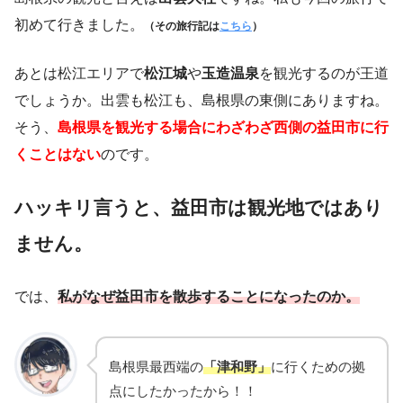
初めて行きました。
（その旅行記は
こちら
）
あとは松江エリアで
松江城
や
玉造温泉
を観光するのが王道
でしょうか。出雲も松江も、島根県の東側にありますね。
そう、
島根県を観光する場合にわざわざ西側の益田市に行
くことはない
のです。
ハッキリ言うと、益田市は観光地ではあり
ません。
では、
私がなぜ益田市を散歩することになったのか。
島根県最西端の
「津和野」
に行くための拠
点にしたかったから！！