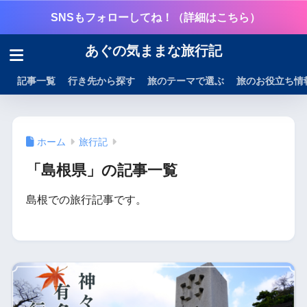
SNSもフォローしてね！（詳細はこちら）
あぐの気ままな旅行記
記事一覧
行き先から探す
旅のテーマで選ぶ
旅のお役立ち情
ホーム
旅行記
「島根県」の記事一覧
島根での旅行記事です。