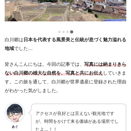
白川郷は
日本を代表する風景美と伝統が息づく魅力溢れる
地域
でした…
皆さんこんにちは。今回の記事では、
写真には納まりきら
ない白川郷の雄大な自然を、写真と共にお伝え
していきま
す。この旅を通して、白川郷が世界遺産に登録された理由
がわかった気がしました。
アクセスが良好とは言えない観光地です
が、時間をかけて来る価値がある場所でし
あぐ
たよ…！！