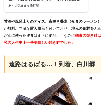
な旅行記
あぐの気ままな旅行記
甘酒や風呂上りのアイス、夜鳴き蕎麦（夜食のラーメン）
が無料。
立派な
露天風呂
も付いており、
地元の食材をふん
だんに使った夕食
はまさに絶品。ちなみに
朝食の焼き鮭は
私の人生史上一番美味しい焼き鮭でした。
遠路はるばる…！到着、白川郷