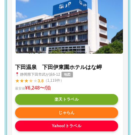
下田温泉 下田伊東園ホテルはな岬
静岡県下田市武が浜6-12
地図
★
★
★
★
★
3.8
（1,119件）
¥6,248〜/泊
最安値
楽天トラベル
じゃらん
Yahoo!トラベル