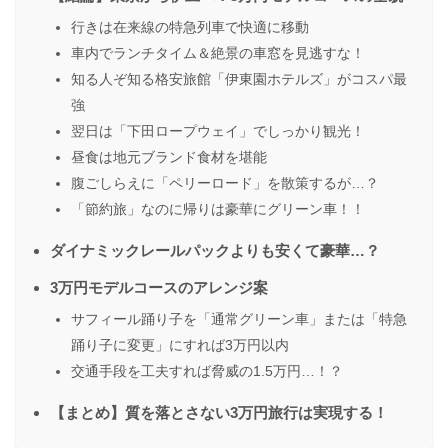
行きは在来線の特急列車で快適に移動
車内でランチタイム＆絶景の車窓を見逃すな！
知る人ぞ知る格安旅館「伊東園ホテルズ」がコスパ最
強
翌日は「下田ロープウェイ」でしっかり観光！
昼食は地元ブランド食材を堪能
腹ごしらえに「ペリーロード」を散策するが…？
「節約旅」なのに帰りは豪華にグリーン車！！
ダイナミックレールパックよりも安くて豪華…？
3万円モデルコースのアレンジ案
サフィール踊り子を「通常グリーン車」または「特急
踊り子に変更」にすれば3万円以内
交通手段を工夫すれば脅威の1.5万円…！？
【まとめ】質を落とさない3万円旅行は実現する！