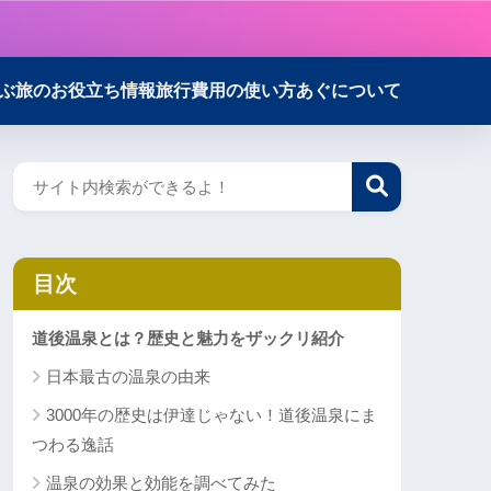
ぶ
旅のお役立ち情報
旅行費用の使い方
あぐについて
目次
道後温泉とは？歴史と魅力をザックリ紹介
日本最古の温泉の由来
3000年の歴史は伊達じゃない！道後温泉にま
つわる逸話
温泉の効果と効能を調べてみた