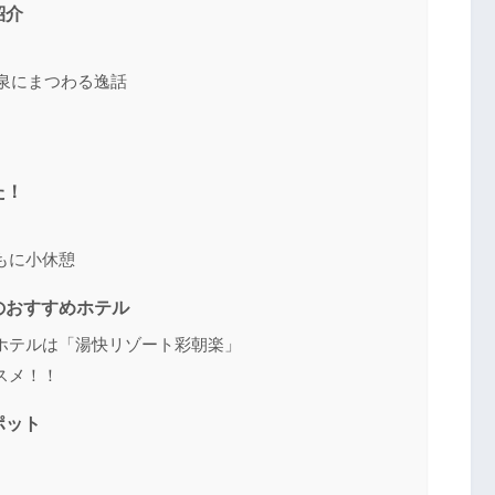
紹介
温泉にまつわる逸話
た！
もに小休憩
のおすすめホテル
ホテルは「湯快リゾート彩朝楽」
スメ！！
ポット