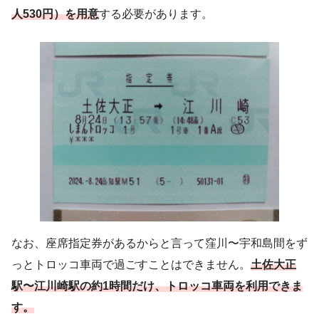
人530
円
）を用意
する必要があります。
なお、座席指定券があるからと言って窪川〜宇和島間をず
っとトロッコ車両で過ごすことはできません。
土佐大正
駅〜江川崎駅の約1時間だけ、トロッコ車両を利用できま
す。