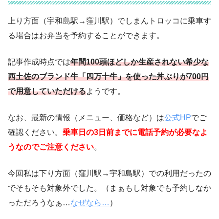
上り方面（宇和島駅→窪川駅）でしまんトロッコに乗車す
る場合はお弁当を予約することができます。
記事作成時点では
年間100頭ほどしか生産されない希少な
西土佐のブランド牛「四万十牛」を使った丼ぶりが700円
で用意していただける
ようです。
なお、最新の情報（メニュー、価格など）は
公式HP
でご
確認ください。
乗車日の3日前までに電話予約が必要なよ
うなのでご注意ください
。
今回私は下り方面（窪川駅→宇和島駅）での利用だったの
でそもそも対象外でした。（まぁもし対象でも予約しなか
っただろうなぁ…
なぜなら…
）