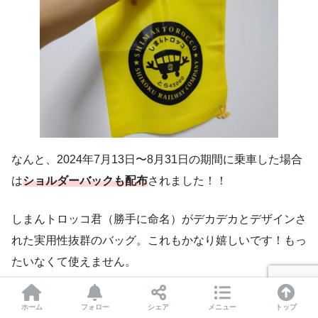
なんと、2024年7月13日〜8月31日の期間に乗車した場合
は
ショルダーバックも配布
されました！！
しまんトロッコ君（勝手に命名）がデカデカとデザインさ
れた実用性抜群のバッグ。これもかなり嬉しいです！もっ
たいなくて使えません。
ホーム
フォロー
シェア
メニュー
トップ