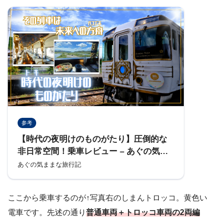
参考
【時代の夜明けのものがたり】圧倒的な
非日常空間！乗車レビュー – あぐの気ま
まな旅行記
あぐの気ままな旅行記
ここから乗車するのが↑写真右のしまんトロッコ。黄色い
電車です。先述の通り
普通車両＋トロッコ車両の2両編