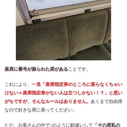
座席に番号が振られた席がある
ことです。
これにより、
一見「座席指定券のところに座らなくちゃい
けない＝座席指定券がない人は立つしかない！？」と思い
がちですが、そんなルールはありません。
あくまで自由席
なので好きな席に座ってください。
ただ、お客さんの中で↑のように勘違いして
「その席私の