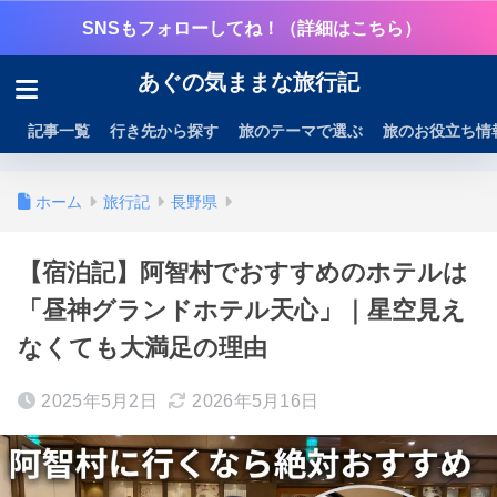
SNSもフォローしてね！（詳細はこちら）
あぐの気ままな旅行記
記事一覧
行き先から探す
旅のテーマで選ぶ
旅のお役立ち情
ホーム
旅行記
長野県
【宿泊記】阿智村でおすすめのホテルは
「昼神グランドホテル天心」｜星空見え
なくても大満足の理由
2025年5月2日
2026年5月16日