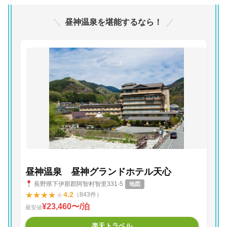
昼神温泉を堪能するなら！
昼神温泉 昼神グランドホテル天心
長野県下伊那郡阿智村智里331-5
地図
★
★
★
★
★
4.2
（843件）
¥23,460〜/泊
最安値
楽天トラベル