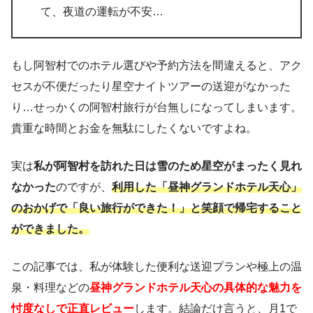
て、夜道の運転が不安…
もし阿智村でのホテル選びや予約方法を間違えると、アク
セスが不便だったり星空ナイトツアーの送迎がなかった
り…せっかくの阿智村旅行が台無しになってしまいます。
貴重な時間とお金を無駄にしたくないですよね。
実は
私が阿智村を訪れた日は雪のため星空がまったく見れ
なかった
のですが、
利用した「昼神グランドホテル天心」
のおかげで「良い旅行ができた！」と笑顔で帰宅すること
ができました。
この記事では、私が体験した便利な送迎プランや極上の温
泉・料理などの
昼神グランドホテル天心の具体的な魅力を
忖度なしで正直レビュー
します。結論だけ言うと、月1で