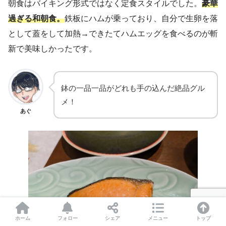
朝食はバイキング形式ではなく定食スタイルでした。
豪華
過ぎる和朝食。
鉄板にハムが乗っており、自分で生卵を落
として蓋をして加熱→できたてハムエッグを食べるのが斬
新で美味しかったです。
鉢の一品一品がどれも手の込んだ絶品グル
メ！
あぐ
ホーム
フォロー
シェア
メニュー
トップ