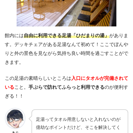
館内には
自由に利用できる足湯「ひだまりの湯」
がありま
す。デッキチェアがある足湯なんて初めて！ここでぼんや
りと外の景色を見ながら気持ち良い時間を過ごすことがで
きます。
この足湯の素晴らしいところは
入口にタオルが完備されて
いる
こと。
手ぶらで訪れてふらっと利用できる
のが便利す
ぎる！！
足湯ってタオル用意しないと入れないのが
億劫なポイントだけど、そこを解決してく
あぐ