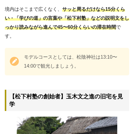
境内はそこまで広くなく、
サッと周るだけなら15分くら
い・「学びの道」の言葉や「松下村塾」などの説明文をし
っかり読みながら進んで45〜60分くらいの滞在時間
で
す。
モデルコースとしては、松陰神社は13:10〜
14:00で観光しましょう。
【松下村塾の創始者】玉木文之進の旧宅を見
学