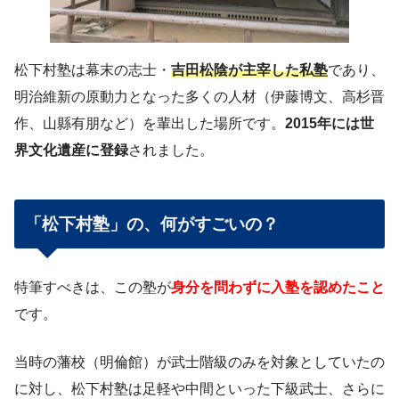
松下村塾は幕末の志士・
吉田松陰が主宰した私塾
であり、
明治維新の原動力となった多くの人材（伊藤博文、高杉晋
作、山縣有朋など）を輩出した場所です。
2015年には世
界文化遺産に登録
されました。
「松下村塾」の、何がすごいの？
特筆すべきは、この塾が
身分を問わずに入塾を認めたこと
です。
当時の藩校（明倫館）が武士階級のみを対象としていたの
に対し、松下村塾は足軽や中間といった下級武士、さらに