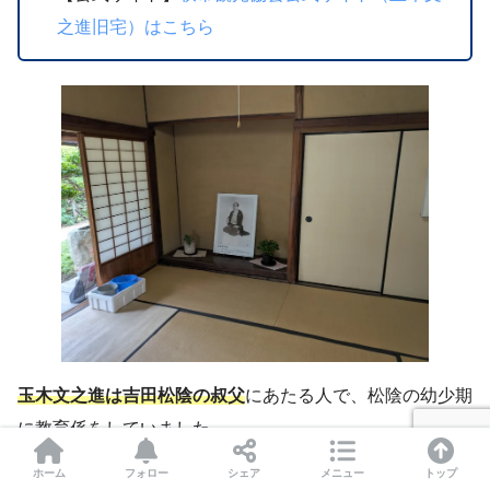
之進旧宅）はこちら
玉木文之進は吉田松陰の叔父
にあたる人で、松陰の幼少期
に教育係をしていました。
ホーム
フォロー
シェア
メニュー
トップ
これが
とんでもなくスパルタ教育
で、松陰が授業中に蚊を