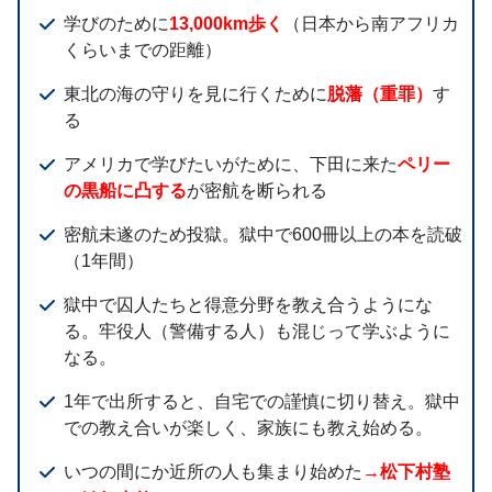
学びのために
13,000km歩く
（日本から南アフリカ
くらいまでの距離）
東北の海の守りを見に行くために
脱藩（重罪）
す
る
アメリカで学びたいがために、下田に来た
ペリー
の黒船に凸する
が密航を断られる
密航未遂のため投獄。獄中で600冊以上の本を読破
（1年間）
獄中で囚人たちと得意分野を教え合うようにな
る。牢役人（警備する人）も混じって学ぶように
なる。
1年で出所すると、自宅での謹慎に切り替え。獄中
での教え合いが楽しく、家族にも教え始める。
いつの間にか近所の人も集まり始めた
→松下村塾