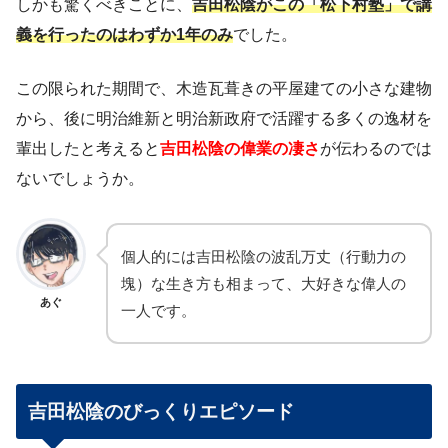
しかも驚くべきことに、
吉田松陰がこの「松下村塾」で講
義を行ったのはわずか1年のみ
でした。
この限られた期間で、木造瓦葺きの平屋建ての小さな建物
から、後に明治維新と明治新政府で活躍する多くの逸材を
輩出したと考えると
吉田松陰の偉業の凄さ
が伝わるのでは
ないでしょうか。
個人的には吉田松陰の波乱万丈（行動力の
塊）な生き方も相まって、大好きな偉人の
あぐ
一人です。
吉田松陰のびっくりエピソード