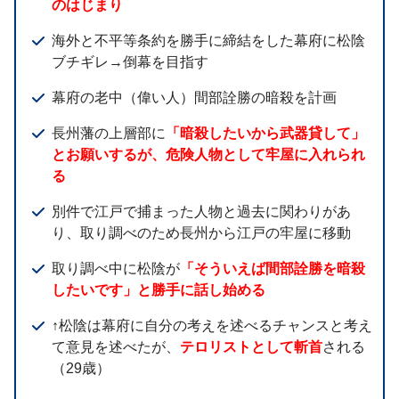
のはじまり
海外と不平等条約を勝手に締結をした幕府に松陰
ブチギレ→倒幕を目指す
幕府の老中（偉い人）間部詮勝の暗殺を計画
長州藩の上層部に
「暗殺したいから武器貸して」
とお願いするが、危険人物として牢屋に入れられ
る
別件で江戸で捕まった人物と過去に関わりがあ
り、取り調べのため長州から江戸の牢屋に移動
取り調べ中に松陰が
「そういえば間部詮勝を暗殺
したいです」と勝手に話し始める
↑松陰は幕府に自分の考えを述べるチャンスと考え
て意見を述べたが、
テロリストとして斬首
される
（29歳）