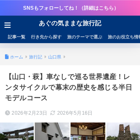
SNSもフォローしてね！（詳細はこちら）
あぐの気ままな旅行記
記事一覧
行き先から探す
旅のテーマで選ぶ
旅のお役立ち情
ホーム
旅行記
山口県
【山口・萩】車なしで巡る世界遺産！レ
ンタサイクルで幕末の歴史を感じる半日
モデルコース
2026年2月23日
2026年5月16日